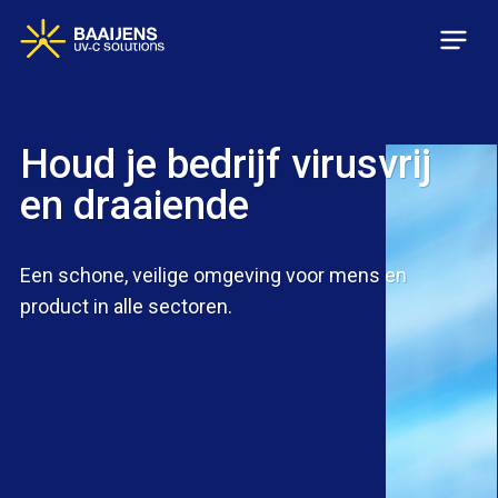
Skip
to
main
content
Houd je bedrijf virusvrij
en draaiende
Een schone, veilige omgeving voor mens en
product in alle sectoren.