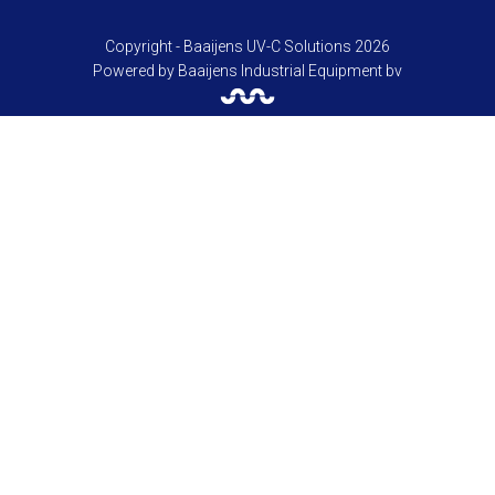
Copyright - Baaijens UV-C Solutions 2026
Powered by
Baaijens Industrial Equipment bv