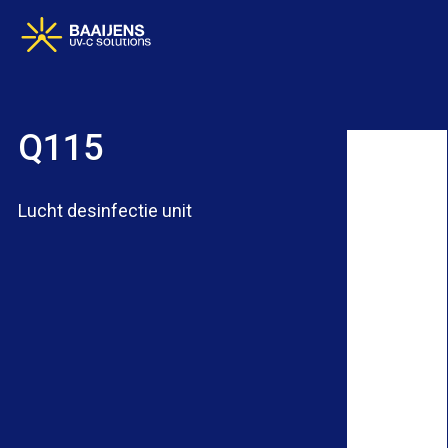
Skip
to
main
content
Q115
Lucht desinfectie unit